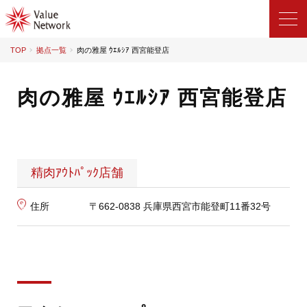
TOP
拠点一覧
肉の雅屋 ｳｴﾙｼｱ 西宮能登店
肉の雅屋 ｳｴﾙｼｱ 西宮能登店
精肉ｱｳﾄﾊﾟｯｸ店舗
住所
〒662-0838 兵庫県西宮市能登町11番32号